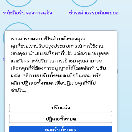
หนังสือรับรองการแจ้ง
ชำระค่าธรรมเนียมขยะ
เราเคารพความเป็นส่วนตัวของคุณ
คุกกี้ช่วยเราปรับปรุงประสบการณ์การใช้งาน
ของคุณ นำเสนอเนื้อหาที่ปรับแต่งเฉพาะบุคคล
ขออนุญาตก่อสร้าง
และวิเคราะห์ปริมาณการเข้าชม คุณสามารถ
เลือกคุกกี้ที่ต้องการอนุญาตได้โดยคลิกที่
ปรับ
วารสารข่าว เดือน พฤษภาคม
แต่ง
. คลิก
ยอมรับทั้งหมด
เพื่อยินยอม หรือ
2566 ฉบับที่ 1 – 17
คลิก
ปฏิเสธทั้งหมด
เพื่อปฏิเสธคุกกี้ที่ไม่
จำเป็น.
By
Wachira munpern
/
พฤษภาคม 31, 2566
ปรับแต่ง
Post Views:
241
ปฏิเสธทั้งหมด
ยอมรับทั้งหมด